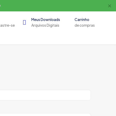
✕
0
Meus Downloads
Carrinho
dastre-se
Arquivos Digitais
de compras