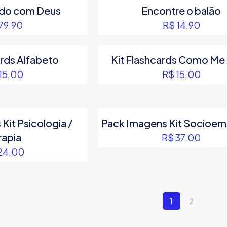
do com Deus
Encontre o balão
79,90
R$
14,90
ards Alfabeto
Kit Flashcards Como Me 
15,00
R$
15,00
Kit Psicologia /
Pack Imagens Kit Socioem
rapia
R$
37,00
24,00
1
2