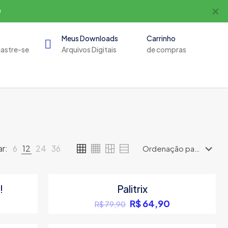
✕
0
Meus Downloads
Carrinho
dastre-se
Arquivos Digitais
de compras
r:
6
12
24
36
!
Palitrix
PROMOÇÃO
Original
Current
R$
64,90
R$
79,90
price
price
was:
is: