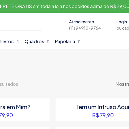
FRETE GRÁTIS em toda a loja nos pedidos acima de R$ 79,0
Atendimento
Login
(11) 94910-9764
ou ca
Livros
Quadros
Papelaria
esultados
Mostra
ra em Mim?
Tem um Intruso Aqui
79,90
R$
79,90