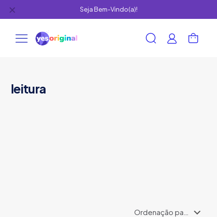
✕
Seja Bem-Vindo(a)!
leitura