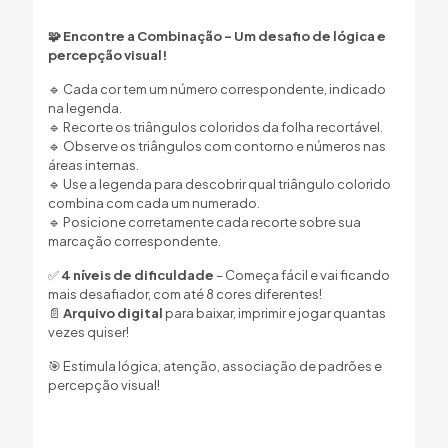
🧩 Encontre a Combinação – Um desafio de lógica e
percepção visual!
🔹 Cada cor tem um número correspondente, indicado
na legenda.
🔹 Recorte os triângulos coloridos da folha recortável.
🔹 Observe os triângulos com contorno e números nas
áreas internas.
🔹 Use a legenda para descobrir qual triângulo colorido
combina com cada um numerado.
🔹 Posicione corretamente cada recorte sobre sua
marcação correspondente.
✅
4 níveis de dificuldade
– Começa fácil e vai ficando
mais desafiador, com até 8 cores diferentes!
📄
Arquivo digital
para baixar, imprimir e jogar quantas
vezes quiser!
🎯 Estimula lógica, atenção, associação de padrões e
percepção visual!