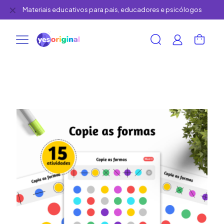
✕
Materiais educativos para pais, educadores e psicólogos