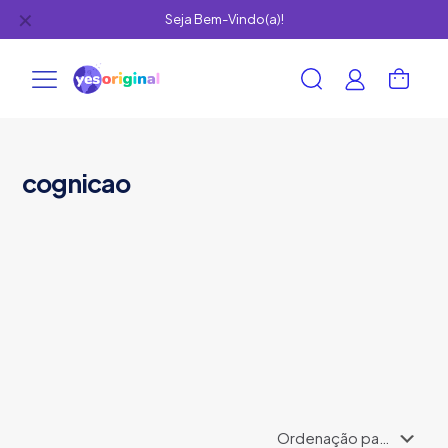
✕
Seja Bem-Vindo(a)!
cognicao